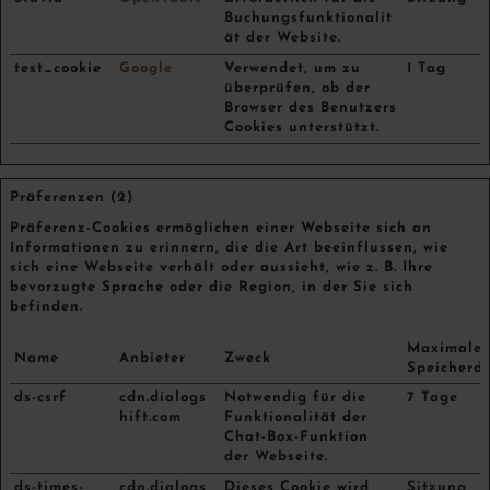
Buchungsfunktionalit
ät der Website.
test_cookie
Google
Verwendet, um zu
1 Tag
überprüfen, ob der
Browser des Benutzers
Cookies unterstützt.
Präferenzen (2)
Präferenz-Cookies ermöglichen einer Webseite sich an
Informationen zu erinnern, die die Art beeinflussen, wie
sich eine Webseite verhält oder aussieht, wie z. B. Ihre
bevorzugte Sprache oder die Region, in der Sie sich
befinden.
Maximale
Name
Anbieter
Zweck
Speicherd
ds-csrf
cdn.dialogs
Notwendig für die
7 Tage
hift.com
Funktionalität der
Chat-Box-Funktion
der Webseite.
ds-times-
cdn.dialogs
Dieses Cookie wird
Sitzung