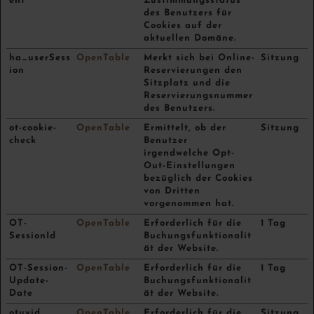
ent
Zustimmungsstatus
des Benutzers für
Cookies auf der
aktuellen Domäne.
ha_userSess
OpenTable
Merkt sich bei Online-
Sitzung
ion
Reservierungen den
Sitzplatz und die
Reservierungsnummer
des Benutzers.
ot-cookie-
OpenTable
Ermittelt, ob der
Sitzung
check
Benutzer
irgendwelche Opt-
Out-Einstellungen
bezüglich der Cookies
von Dritten
vorgenommen hat.
OT-
OpenTable
Erforderlich für die
1 Tag
SessionId
Buchungsfunktionalit
ät der Website.
OT-Session-
OpenTable
Erforderlich für die
1 Tag
Update-
Buchungsfunktionalit
Date
ät der Website.
otuvid
OpenTable
Erforderlich für die
Sitzung