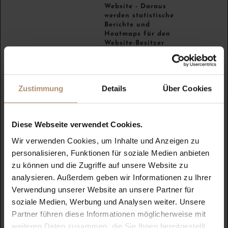
Website - Daraus
werden statistische
Berichte und
Heatmaps für den
Website-Besitzer
erstellt.
_clsk [x2]
Microsoft
Registriert
1 Tag
statistische Daten
über das Verhalten
Zustimmung
Details
Über Cookies
der Besucher auf der
Website. Wird vom
Website-Betreiber für
internes Analytics
Diese Webseite verwendet Cookies.
verwendet.
Wir verwenden Cookies, um Inhalte und Anzeigen zu
_cltk
Microsoft
Registriert
Sitzung
personalisieren, Funktionen für soziale Medien anbieten
statistische Daten
über das Verhalten
zu können und die Zugriffe auf unsere Website zu
der Besucher auf der
analysieren. Außerdem geben wir Informationen zu Ihrer
Website. Wird vom
Verwendung unserer Website an unsere Partner für
Website-Betreiber für
internes Analytics
soziale Medien, Werbung und Analysen weiter. Unsere
verwendet.
Partner führen diese Informationen möglicherweise mit
_ga
Google
Registriert eine
2 Jahre
weiteren Daten zusammen, die Sie Ihnen bereitgestellt