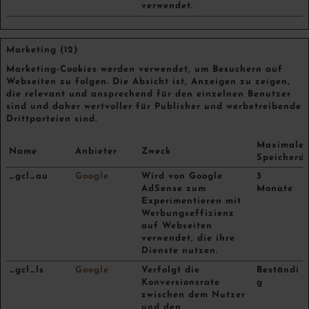
verwendet.
Marketing (12)
Marketing-Cookies werden verwendet, um Besuchern auf
Webseiten zu folgen. Die Absicht ist, Anzeigen zu zeigen,
die relevant und ansprechend für den einzelnen Benutzer
sind und daher wertvoller für Publisher und werbetreibende
Drittparteien sind.
Maximale
Name
Anbieter
Zweck
Speicherd
_gcl_au
Google
Wird von Google
3
AdSense zum
Monate
Experimentieren mit
Werbungseffizienz
auf Webseiten
verwendet, die ihre
Dienste nutzen.
_gcl_ls
Google
Verfolgt die
Beständi
Konversionsrate
g
zwischen dem Nutzer
und den