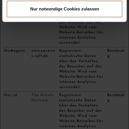
ds-teaser-
cdn.dialogs
Registriert
Sitzung
Nur notwendige Cookies zulassen
display
hift.com
statistische Daten
über das Verhalten
der Besucher auf der
Website. Wird vom
Website-Betreiber für
internes Analytics
verwendet.
thn#agent
www.severin
Registriert
Beständi
s-sylt.de
statistische Daten
g
über das Verhalten
der Besucher auf der
Website. Wird vom
Website-Betreiber für
internes Analytics
verwendet.
thn_id
The Hotels
Registriert
Beständi
Network
statistische Daten
g
über das Verhalten
der Besucher auf der
Website. Wird vom
Website-Betreiber für
internes Analytics