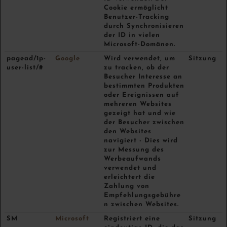
Cookie ermöglicht
Benutzer-Tracking
durch Synchronisieren
der ID in vielen
Microsoft-Domänen.
pagead/1p-
Google
Wird verwendet, um
Sitzung
user-list/#
zu tracken, ob der
Besucher Interesse an
bestimmten Produkten
oder Ereignissen auf
mehreren Websites
gezeigt hat und wie
der Besucher zwischen
den Websites
navigiert - Dies wird
zur Messung des
Werbeaufwands
verwendet und
erleichtert die
Zahlung von
Empfehlungsgebühre
n zwischen Websites.
SM
Microsoft
Registriert eine
Sitzung