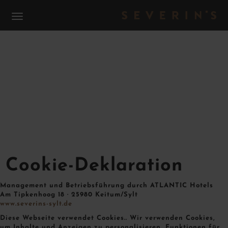
S
COOKIE-DEKLARATION
Cookie-Deklaration
Management und Betriebsführung durch ATLANTIC Hotels
Am Tipkenhoog 18 · 25980 Keitum/Sylt
www.severins-sylt.de
Diese Webseite verwendet Cookies.. Wir verwenden Cookies,
um Inhalte und Anzeigen zu personalisieren, Funktionen für