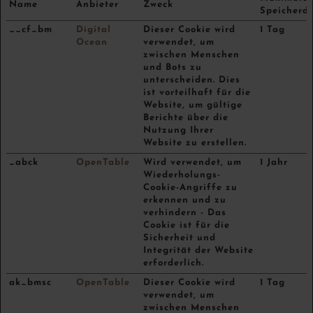
Name
Anbieter
Zweck
Speicherd
__cf_bm
Digital
Dieser Cookie wird
1 Tag
Ocean
verwendet, um
zwischen Menschen
und Bots zu
unterscheiden. Dies
ist vorteilhaft für die
Website, um gültige
Berichte über die
Nutzung Ihrer
Website zu erstellen.
_abck
OpenTable
Wird verwendet, um
1 Jahr
Wiederholungs-
Cookie-Angriffe zu
erkennen und zu
verhindern - Das
Cookie ist für die
Sicherheit und
Integrität der Website
erforderlich.
ak_bmsc
OpenTable
Dieser Cookie wird
1 Tag
verwendet, um
zwischen Menschen