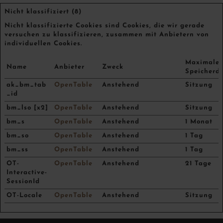
Nicht klassifiziert (8)
Nicht klassifizierte Cookies sind Cookies, die wir gerade
versuchen zu klassifizieren, zusammen mit Anbietern von
individuellen Cookies.
Maximale
Name
Anbieter
Zweck
Speicherd
ak_bm_tab
OpenTable
Anstehend
Sitzung
_id
bm_lso [x2]
OpenTable
Anstehend
Sitzung
bm_s
OpenTable
Anstehend
1 Monat
bm_so
OpenTable
Anstehend
1 Tag
bm_ss
OpenTable
Anstehend
1 Tag
OT-
OpenTable
Anstehend
21 Tage
Interactive-
SessionId
OT-Locale
OpenTable
Anstehend
Sitzung