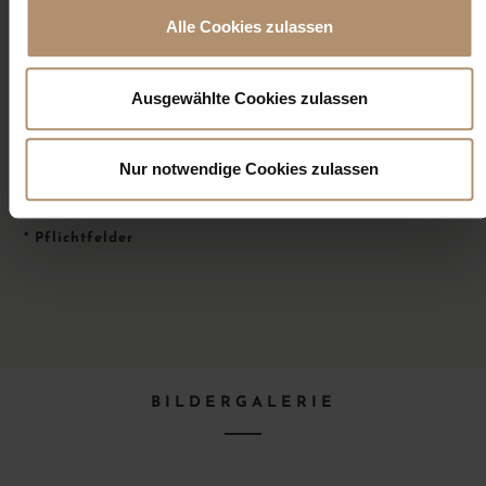
Sie auf unserer Internetseite unter
www.severins-
Alle Cookies zulassen
sylt.de/datenschutz/
einsehen oder unter der Telefonnr.
+49 (0) 4651 46 06 60 bzw. über
info@severins-sylt.de
anfordern.*
Ausgewählte Cookies zulassen
Nur notwendige Cookies zulassen
*
Pflichtfelder
BILDERGALERIE