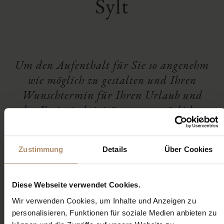
Sylt
Um den Aufenthalt für Sie so angenehm
wie möglich zu gestalten und Ihren
Wunschtermin für Ihren Urlaub und
oder Freizeitaktivitäten zu ermöglichen,
senden Sie uns gerne Ihre unverbindliche
Anfrage für Ihre Reservierung oder
Zustimmung
Details
Über Cookies
kontaktieren Sie uns unter:
oder
info@severins-
04651 460 66 0
Diese Webseite verwendet Cookies.
sylt.de
Wir verwenden Cookies, um Inhalte und Anzeigen zu
personalisieren, Funktionen für soziale Medien anbieten zu