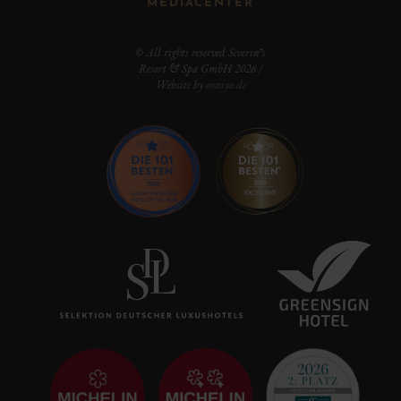
MEDIACENTER
© All rights reserved Severin*s
Resort & Spa GmbH 2026 /
Website by
ooniyo.de