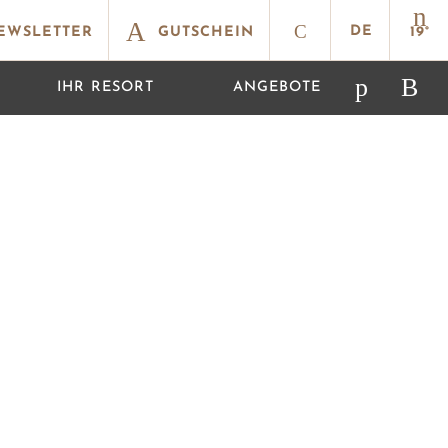
n
A
SUCHE
C
DE
WSLETTER
GUTSCHEIN
19°
p
B
Facebook
Ins
IHR RESORT
ANGEBOTE
ÖFFNEN