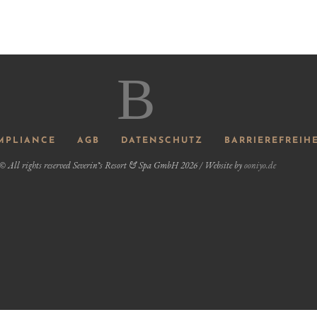
STUDIOS
er ersten Etage unserer freistehenden Appartementhäuser
rie über einen kombinierten Wohn- und Essenbereich mit