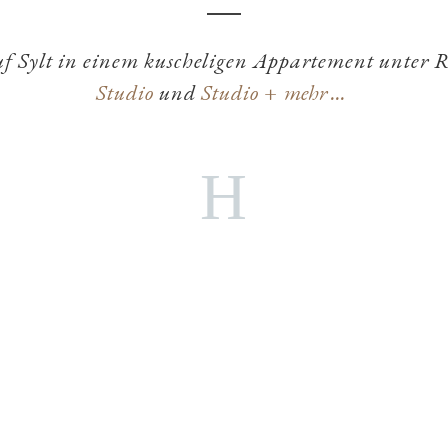
uf Sylt in einem kuscheligen Appartement unter 
Studio
und
Studio +
mehr ...
Erweiterten
Text
H
anzeigen
STUDIO